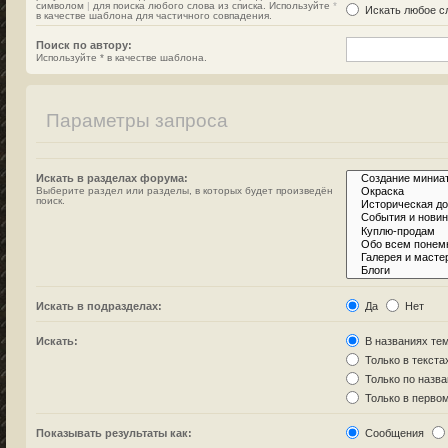
символом
|
для поиска любого слова из списка. Используйте
*
Искать любое сл
в качестве шаблона для частичного совпадения.
Поиск по автору:
Используйте * в качестве шаблона.
Параметры запроса
Искать в разделах форума:
Выберите раздел или разделы, в которых будет произведён
поиск.
Искать в подразделах:
Да
Нет
Искать:
В названиях тем
Только в текста
Только по назв
Только в перво
Показывать результаты как:
Сообщения