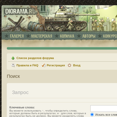
Список разделов форума
Правила и FAQ
Регистрация
Вход
Поиск
Запрос
Ключевые слова:
Вы можете использовать
+
, чтобы определить слова,
которые должны быть в результатах, и
-
для слов, которых в
Искать все сло
результатах быть не должно. Вы можете разделить слова