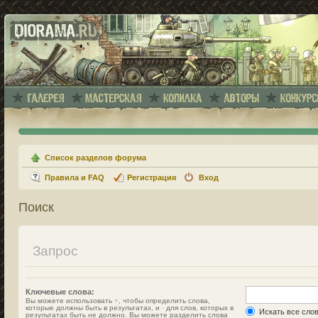
Список разделов форума
Правила и FAQ
Регистрация
Вход
Поиск
Запрос
Ключевые слова:
Вы можете использовать
+
, чтобы определить слова,
которые должны быть в результатах, и
-
для слов, которых в
Искать все сло
результатах быть не должно. Вы можете разделить слова