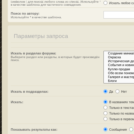
символом
|
для поиска любого слова из списка. Используйте
*
Искать любое сл
в качестве шаблона для частичного совпадения.
Поиск по автору:
Используйте * в качестве шаблона.
Параметры запроса
Искать в разделах форума:
Выберите раздел или разделы, в которых будет произведён
поиск.
Искать в подразделах:
Да
Нет
Искать:
В названиях тем
Только в текста
Только по назв
Только в перво
Показывать результаты как:
Сообщения