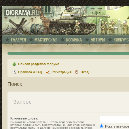
Список разделов форума
Правила и FAQ
Регистрация
Вход
Поиск
Запрос
Ключевые слова:
Вы можете использовать
+
, чтобы определить слова,
которые должны быть в результатах, и
-
для слов, которых в
Искать все сло
результатах быть не должно. Вы можете разделить слова