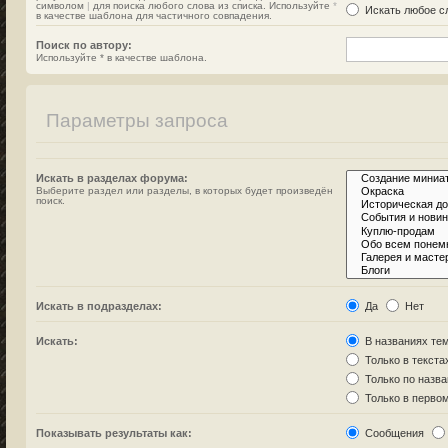
символом
|
для поиска любого слова из списка. Используйте
*
Искать любое сл
в качестве шаблона для частичного совпадения.
Поиск по автору:
Используйте * в качестве шаблона.
Параметры запроса
Искать в разделах форума:
Выберите раздел или разделы, в которых будет произведён
поиск.
Искать в подразделах:
Да
Нет
Искать:
В названиях тем
Только в текста
Только по назв
Только в перво
Показывать результаты как:
Сообщения