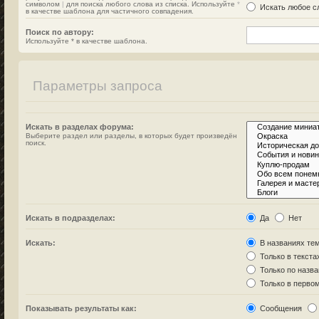
символом
|
для поиска любого слова из списка. Используйте
*
Искать любое сл
в качестве шаблона для частичного совпадения.
Поиск по автору:
Используйте * в качестве шаблона.
Параметры запроса
Искать в разделах форума:
Выберите раздел или разделы, в которых будет произведён
поиск.
Искать в подразделах:
Да
Нет
Искать:
В названиях тем
Только в текста
Только по назв
Только в перво
Показывать результаты как:
Сообщения