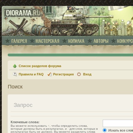
Список разделов форума
Правила и FAQ
Регистрация
Вход
Поиск
Запрос
Ключевые слова:
Вы можете использовать
+
, чтобы определить слова,
которые должны быть в результатах, и
-
для слов, которых в
Искать все сло
результатах быть не должно. Вы можете разделить слова