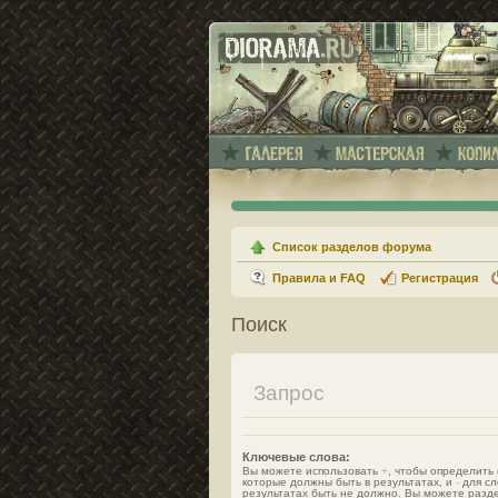
Список разделов форума
Правила и FAQ
Регистрация
Поиск
Запрос
Ключевые слова:
Вы можете использовать
+
, чтобы определить 
которые должны быть в результатах, и
-
для сл
результатах быть не должно. Вы можете разд