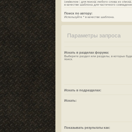
символом
|
для поиска любого слова из списка
в качестве шаблона для частичного совпадени
Поиск по автору:
Используйте * в качестве шаблона.
Параметры запроса
Искать в разделах форума:
Выберите раздел или разделы, в которых буд
поиск.
Искать в подразделах:
Искать:
Показывать результаты как: