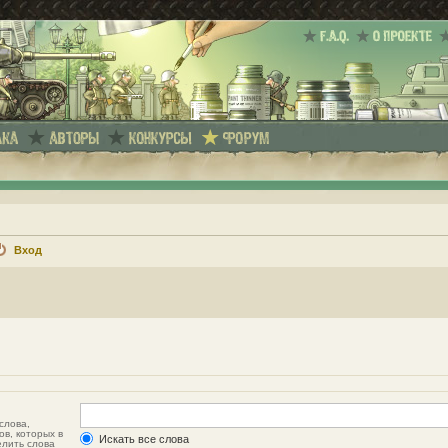
Вход
слова,
ов, которых в
Искать все слова
елить слова