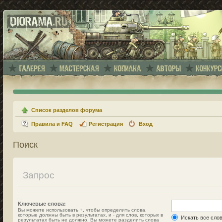
Список разделов форума
Правила и FAQ
Регистрация
Вход
Поиск
Запрос
Ключевые слова:
Вы можете использовать
+
, чтобы определить слова,
которые должны быть в результатах, и
-
для слов, которых в
Искать все сло
результатах быть не должно. Вы можете разделить слова