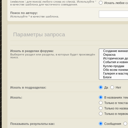
символом
|
для поиска любого слова из списка. Используйте
*
Искать любое сл
в качестве шаблона для частичного совпадения.
Поиск по автору:
Используйте * в качестве шаблона.
Параметры запроса
Искать в разделах форума:
Выберите раздел или разделы, в которых будет произведён
поиск.
Искать в подразделах:
Да
Нет
Искать:
В названиях тем
Только в текста
Только по назв
Только в перво
Показывать результаты как:
Сообщения