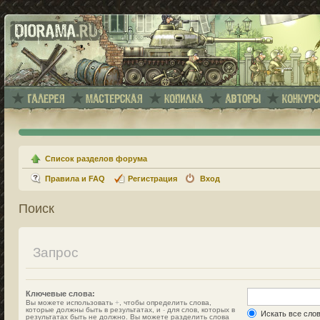
Список разделов форума
Правила и FAQ
Регистрация
Вход
Поиск
Запрос
Ключевые слова:
Вы можете использовать
+
, чтобы определить слова,
которые должны быть в результатах, и
-
для слов, которых в
Искать все сло
результатах быть не должно. Вы можете разделить слова