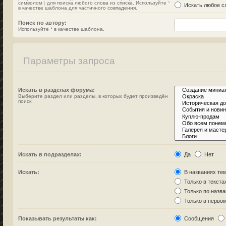
символом
|
для поиска любого слова из списка. Используйте
*
Искать любое сл
в качестве шаблона для частичного совпадения.
Поиск по автору:
Используйте * в качестве шаблона.
Параметры запроса
Искать в разделах форума:
Выберите раздел или разделы, в которых будет произведён
поиск.
Искать в подразделах:
Да
Нет
Искать:
В названиях тем
Только в текста
Только по назв
Только в перво
Показывать результаты как:
Сообщения