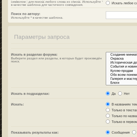
символом
|
для поиска любого слова из списка. Используйте
*
Искать любое сл
в качестве шаблона для частичного совпадения.
Поиск по автору:
Используйте * в качестве шаблона.
Параметры запроса
Искать в разделах форума:
Выберите раздел или разделы, в которых будет произведён
поиск.
Искать в подразделах:
Да
Нет
Искать:
В названиях тем
Только в текста
Только по назв
Только в перво
Показывать результаты как:
Сообщения