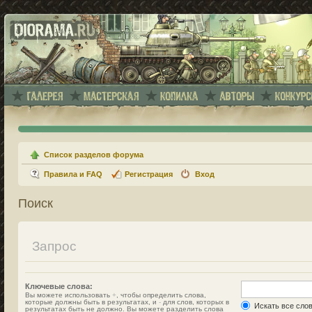
Список разделов форума
Правила и FAQ
Регистрация
Вход
Поиск
Запрос
Ключевые слова:
Вы можете использовать
+
, чтобы определить слова,
которые должны быть в результатах, и
-
для слов, которых в
Искать все сло
результатах быть не должно. Вы можете разделить слова