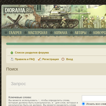
Список разделов форума
Правила и FAQ
Регистрация
Вход
Поиск
Запрос
Ключевые слова:
Вы можете использовать
+
, чтобы определить слова,
которые должны быть в результатах, и
-
для слов, которых в
Искать все сло
результатах быть не должно. Вы можете разделить слова