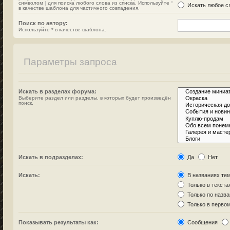
символом
|
для поиска любого слова из списка. Используйте
*
Искать любое сл
в качестве шаблона для частичного совпадения.
Поиск по автору:
Используйте * в качестве шаблона.
Параметры запроса
Искать в разделах форума:
Выберите раздел или разделы, в которых будет произведён
поиск.
Искать в подразделах:
Да
Нет
Искать:
В названиях тем
Только в текста
Только по назв
Только в перво
Показывать результаты как:
Сообщения