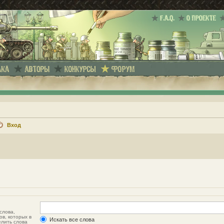
Вход
слова,
ов, которых в
Искать все слова
елить слова