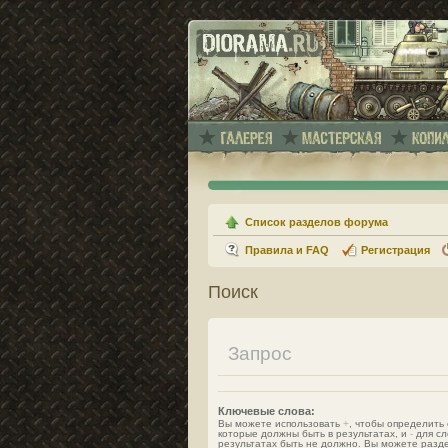
Список разделов форума
Правила и FAQ
Регистрация
Поиск
Запрос
Ключевые слова:
Вы можете использовать
+
, чтобы определить 
которые должны быть в результатах, и
-
для сл
результатах быть не должно. Вы можете разд