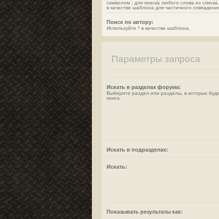
символом
|
для поиска любого слова из списка
в качестве шаблона для частичного совпадени
Поиск по автору:
Используйте * в качестве шаблона.
Параметры запроса
Искать в разделах форума:
Выберите раздел или разделы, в которых буд
поиск.
Искать в подразделах:
Искать:
Показывать результаты как: