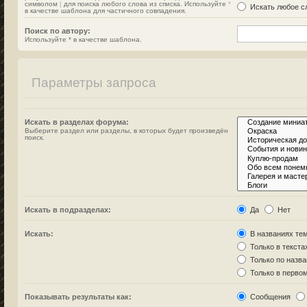
символом
|
для поиска любого слова из списка. Используйте
*
Искать любое сл
в качестве шаблона для частичного совпадения.
Поиск по автору:
Используйте * в качестве шаблона.
Параметры запроса
Искать в разделах форума:
Выберите раздел или разделы, в которых будет произведён
поиск.
Искать в подразделах:
Да
Нет
Искать:
В названиях тем
Только в текста
Только по назв
Только в перво
Показывать результаты как:
Сообщения