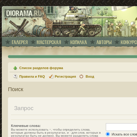
Список разделов форума
Правила и FAQ
Регистрация
Вход
Поиск
Запрос
Ключевые слова:
Вы можете использовать
+
, чтобы определить слова,
которые должны быть в результатах, и
-
для слов, которых в
Искать все сло
результатах быть не должно. Вы можете разделить слова