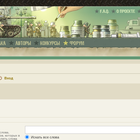
Вход
слова,
ов, которых в
Искать все слова
елить слова