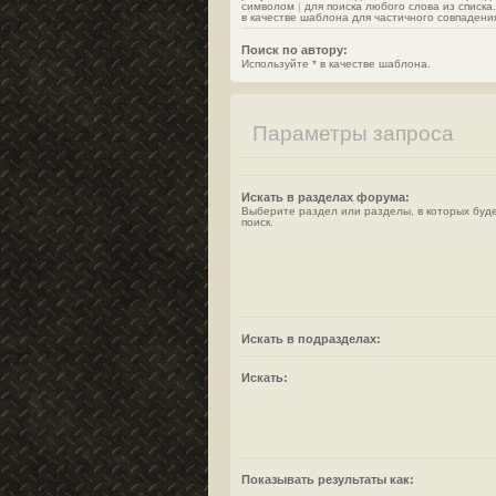
символом
|
для поиска любого слова из списка
в качестве шаблона для частичного совпадени
Поиск по автору:
Используйте * в качестве шаблона.
Параметры запроса
Искать в разделах форума:
Выберите раздел или разделы, в которых буд
поиск.
Искать в подразделах:
Искать:
Показывать результаты как: