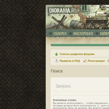
Список разделов форума
Правила и FAQ
Регистрация
Поиск
Запрос
Ключевые слова:
Вы можете использовать
+
, чтобы определить 
которые должны быть в результатах, и
-
для сл
результатах быть не должно. Вы можете разд