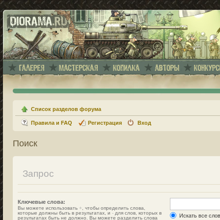
Список разделов форума
Правила и FAQ
Регистрация
Вход
Поиск
Запрос
Ключевые слова:
Вы можете использовать
+
, чтобы определить слова,
которые должны быть в результатах, и
-
для слов, которых в
Искать все сло
результатах быть не должно. Вы можете разделить слова