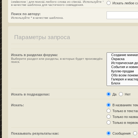
символом
|
для поиска любого слова из списка. Используйте
*
Искать любое сл
в качестве шаблона для частичного совпадения.
Поиск по автору:
Используйте * в качестве шаблона.
Параметры запроса
Искать в разделах форума:
Выберите раздел или разделы, в которых будет произведён
поиск.
Искать в подразделах:
Да
Нет
Искать:
В названиях тем
Только в текста
Только по назв
Только в перво
Показывать результаты как:
Сообщения