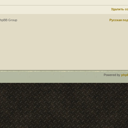
Удалить c
phpBB Group
Русская по
Powered by
php