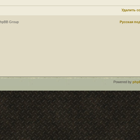
Удалить c
phpBB Group
Русская по
Powered by
php