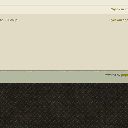
Удалить c
phpBB Group
Русская по
Powered by
php