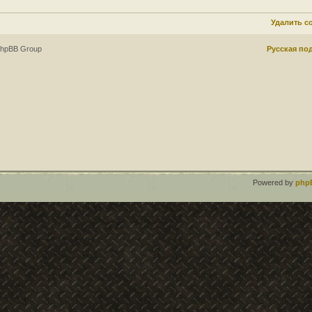
Удалить c
phpBB Group
Русская по
Powered by
php