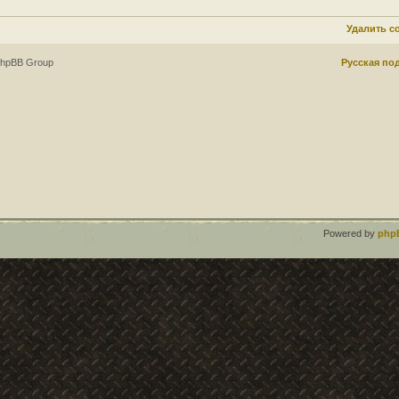
Удалить c
phpBB Group
Русская по
Powered by
php