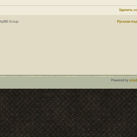
Удалить c
phpBB Group
Русская по
Powered by
php