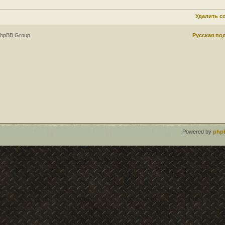
Удалить c
phpBB Group
Русская по
Powered by
php