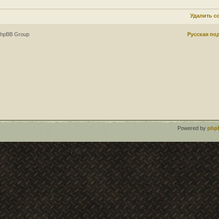
Удалить c
phpBB Group
Русская по
Powered by
php