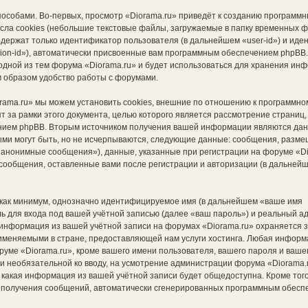
особами. Во-первых, просмотр «Diorama.ru» приведёт к созданию программ
сла cookies (небольшие текстовые файлы, загружаемые в папку временных 
содержат только идентификатор пользователя (в дальнейшем «user-id») и ид
ion-id»), автоматически присвоенные вам программным обеспечением phpBB.
 одной из тем форума «Diorama.ru» и будет использоваться для хранения ин
 образом удобство работы с форумами.
rama.ru» мы можем установить cookies, внешние по отношению к программно
т за рамки этого документа, целью которого является рассмотрение страниц
ием phpBB. Вторым источником получения вашей информации являются дан
ыми могут быть, но не исчерпываются, следующие данные: сообщения, разм
«анонимные сообщения»), данные, указанные при регистрации на форуме «Di
сообщения, оставленные вами после регистрации и авторизации (в дальней
 как минимум, однозначно идентифицируемое имя (в дальнейшем «ваше имя
 для входа под вашей учётной записью (далее «ваш пароль») и реальный адр
информация из вашей учётной записи на форумах «Diorama.ru» охраняется 
меняемыми в стране, предоставляющей нам услуги хостинга. Любая информ
уме «Diorama.ru», кроме вашего имени пользователя, вашего пароля и ваше
к и необязательной ко вводу, на усмотрение администрации форума «Diorama.
, какая информация из вашей учётной записи будет общедоступна. Кроме того,
от получения сообщений, автоматически сгенерированных программным обес