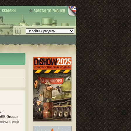
u»,
pBB Group»,
ейшем «ваша