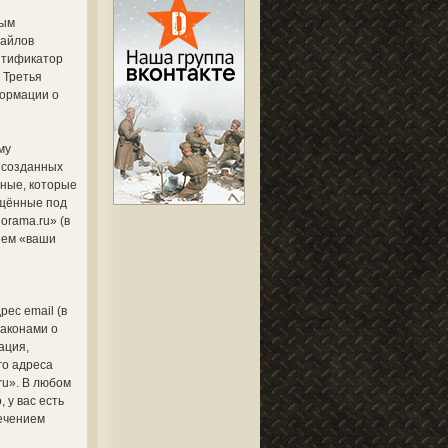
ным
файлов
ентификатор
 Третья
формации о
му
, созданных
ные, которые
ещённые под
orama.ru» (в
шем «ваши
ес email (в
законами о
ация,
го адреса
ru». В любом
 у вас есть
печением