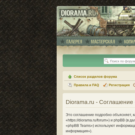
Список разделов форума
Правила и FAQ
Регистрация
Diorama.ru - Соглашени
Это соглашение подробно объясняет, ка
«https://diorama.ru/forum») и phpBB (
«phpBB Teams») используют информаци
информация»).