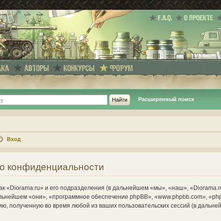
Расширенный поиск
Вход
е о конфиденциальности
к «Diorama.ru» и его подразделения (в дальнейшем «мы», «наш», «Diorama.r
в дальнейшем «они», «программное обеспечение phpBB», «www.phpbb.com», «ph
ю, полученную во время любой из ваших пользовательских сессий (в дальн