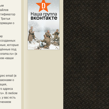
ным
файлов
ентификатор
 Третья
формации о
му
, созданных
ные, которые
ещённые под
orama.ru» (в
шем «ваши
ес email (в
законами о
ация,
го адреса
ru». В любом
 у вас есть
печением