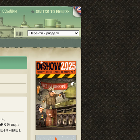
u»,
pBB Group»,
ейшем «ваша