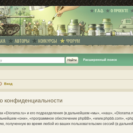
Расширенный поиск
Вход
е о конфиденциальности
к «Diorama.ru» и его подразделения (в дальнейшем «мы», «наш», «Diorama.r
в дальнейшем «они», «программное обеспечение phpBB», «www.phpbb.com», «ph
ю, полученную во время любой из ваших пользовательских сессий (в дальн