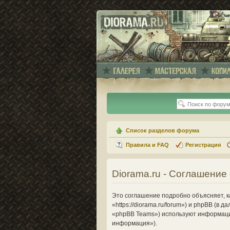
Список разделов форума
Правила и FAQ
Регистрация
Diorama.ru - Соглашени
Это соглашение подробно объясняет, ка
«https://diorama.ru/forum») и phpBB (
«phpBB Teams») используют информаци
информация»).