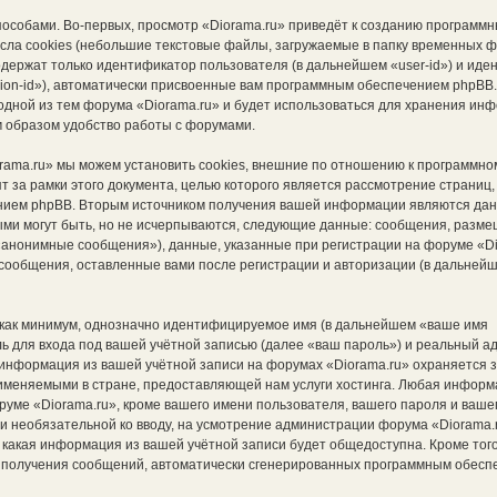
особами. Во-первых, просмотр «Diorama.ru» приведёт к созданию программ
сла cookies (небольшие текстовые файлы, загружаемые в папку временных 
содержат только идентификатор пользователя (в дальнейшем «user-id») и ид
ion-id»), автоматически присвоенные вам программным обеспечением phpBB.
 одной из тем форума «Diorama.ru» и будет использоваться для хранения ин
 образом удобство работы с форумами.
rama.ru» мы можем установить cookies, внешние по отношению к программно
т за рамки этого документа, целью которого является рассмотрение страниц
ием phpBB. Вторым источником получения вашей информации являются дан
ыми могут быть, но не исчерпываются, следующие данные: сообщения, разм
«анонимные сообщения»), данные, указанные при регистрации на форуме «Di
сообщения, оставленные вами после регистрации и авторизации (в дальней
 как минимум, однозначно идентифицируемое имя (в дальнейшем «ваше имя
 для входа под вашей учётной записью (далее «ваш пароль») и реальный адр
информация из вашей учётной записи на форумах «Diorama.ru» охраняется 
меняемыми в стране, предоставляющей нам услуги хостинга. Любая информ
уме «Diorama.ru», кроме вашего имени пользователя, вашего пароля и ваше
к и необязательной ко вводу, на усмотрение администрации форума «Diorama.
, какая информация из вашей учётной записи будет общедоступна. Кроме того,
от получения сообщений, автоматически сгенерированных программным обес