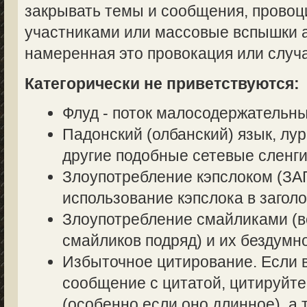
закрывать темы и сообщения, прово
участниками или массовые вспышки аг
намеренная это провокация или случ
Категорически не приветствуются:
Флуд - поток малосодержательн
Падонский (олбанский) язык, лур
другие подобные сетевые сленги
Злоупотребление кэпслоком (
использование кэпслока в заголо
Злоупотребление смайликами (в
смайликов подряд) и их бездумн
Избыточное цитирование. Если в
сообщение с цитатой, цитируйте
(особенно если оно длинное), а