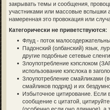
закрывать темы и сообщения, прово
участниками или массовые вспышки аг
намеренная это провокация или случ
Категорически не приветствуются:
Флуд - поток малосодержательн
Падонский (олбанский) язык, лур
другие подобные сетевые сленги
Злоупотребление кэпслоком (
использование кэпслока в заголо
Злоупотребление смайликами (в
смайликов подряд) и их бездумн
Избыточное цитирование. Если в
сообщение с цитатой, цитируйте
(особенно если оно длинное), а