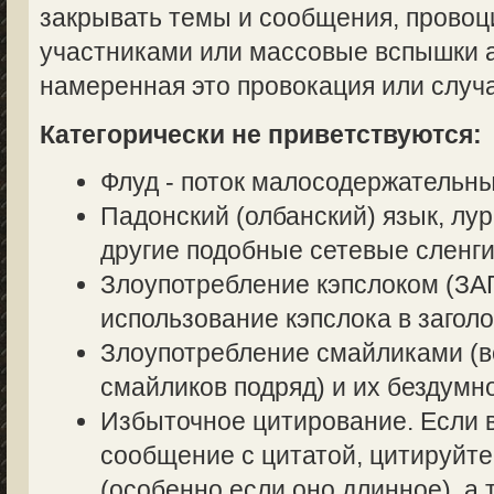
закрывать темы и сообщения, прово
участниками или массовые вспышки аг
намеренная это провокация или случ
Категорически не приветствуются:
Флуд - поток малосодержательн
Падонский (олбанский) язык, лур
другие подобные сетевые сленги
Злоупотребление кэпслоком (
использование кэпслока в заголо
Злоупотребление смайликами (в
смайликов подряд) и их бездумн
Избыточное цитирование. Если в
сообщение с цитатой, цитируйте
(особенно если оно длинное), а