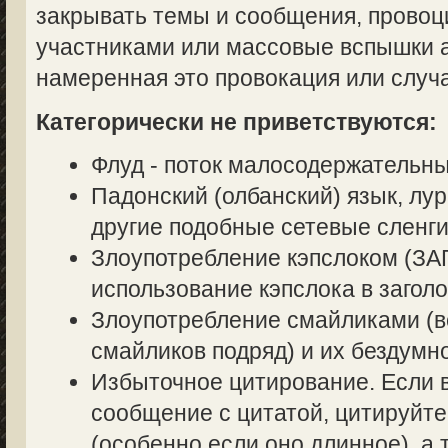
закрывать темы и сообщения, прово
участниками или массовые вспышки аг
намеренная это провокация или случ
Категорически не приветствуются:
Флуд - поток малосодержательн
Падонский (олбанский) язык, лур
другие подобные сетевые сленги
Злоупотребление кэпслоком (
использование кэпслока в заголо
Злоупотребление смайликами (в
смайликов подряд) и их бездумн
Избыточное цитирование. Если в
сообщение с цитатой, цитируйте
(особенно если оно длинное), а