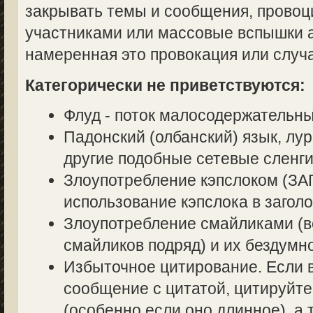
закрывать темы и сообщения, прово
участниками или массовые вспышки аг
намеренная это провокация или случ
Категорически не приветствуются:
Флуд - поток малосодержательн
Падонский (олбанский) язык, лур
другие подобные сетевые сленги
Злоупотребление кэпслоком (
использование кэпслока в заголо
Злоупотребление смайликами (в
смайликов подряд) и их бездумн
Избыточное цитирование. Если в
сообщение с цитатой, цитируйте
(особенно если оно длинное), а