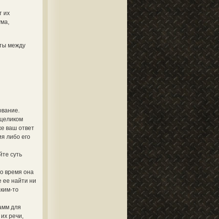
т их
ума,
кты между
ование.
 целиком
же ваш ответ
я либо его
йте суть
то время она
 ее найти ни
аким-то
амм для
их речи,