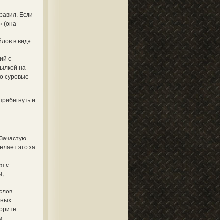
равил. Если
» (она
йлов в виде
ий с
сылкой на
ко суровые
прибегнуть и
 Зачастую
елает это за
я с
ы,
 слов
нных
орите.
м