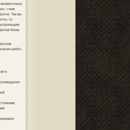
в внимательно
ра», «чем
ратно. Так вы
тся, то
 засоряющим
делов блока
Просим
исания работ.
ли в
исповедания
вой
стниками.
вия
тающимся