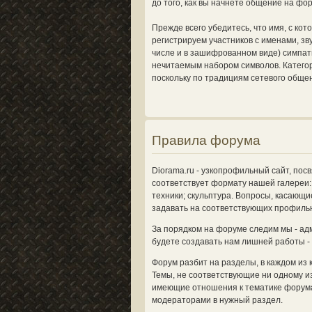
до того, как вы начнете общение на фо
Прежде всего убедитесь, что имя, с ко
регистрируем участников с именами, з
числе и в зашифрованном виде) симпат
нечитаемым набором символов. Категор
поскольку по традициям сетевого общен
Правила форума
Diorama.ru - узкопрофильный сайт, по
соответствует формату нашей галереи: 
техники; скульптура. Вопросы, касающи
задавать на соответствующих профиль
За порядком на форуме следим мы - ад
будете создавать нам лишней работы -
Форум разбит на разделы, в каждом из 
Темы, не соответствующие ни одному из
имеющие отношения к тематике форума
модераторами в нужный раздел.