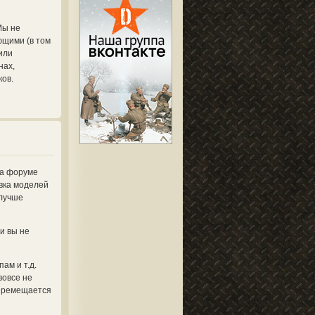
Мы не
ющими (в том
или
нах,
ков.
на форуме
овка моделей
 лучше
и вы не
ам и т.д.
вовсе не
перемещается