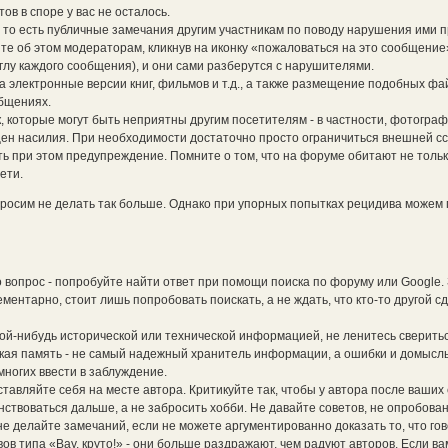
ов в споре у вас не осталось.
то есть публичные замечания другим участникам по поводу нарушения ими п
е об этом модераторам, кликнув на иконку «пожаловаться на это сообщение
глу каждого сообщения), и они сами разберутся с нарушителями.
электронные версии книг, фильмов и т.д., а также размещение подобных фа
общениях.
, которые могут быть неприятны другим посетителям - в частности, фотограф
ен насилия. При необходимости достаточно просто ограничиться внешней с
ть при этом предупреждение. Помните о том, что на форуме обитают не толь
ети.
росим не делать так больше. Однако при упорных попытках рецидива можем 
 вопрос - попробуйте найти ответ при помощи поиска по форуму или Google.
ментарно, стоит лишь попробовать поискать, а не ждать, что кто-то другой сд
кой-нибудь исторической или технической информацией, не ленитесь сверитьс
кая память - не самый надежный хранитель информации, а ошибки и домысл
ногих ввести в заблуждение.
ставляйте себя на месте автора. Критикуйте так, чтобы у автора после ваших
ствоваться дальше, а не забросить хобби. Не давайте советов, не опробова
не делайте замечаний, если не можете аргументированно доказать то, что гов
в типа «Вау, круто!» - они больше раздражают, чем радуют авторов. Если ва