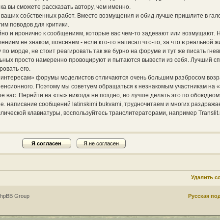
ка вы сможете рассказать автору, чем именно.
е ваших собственных работ. Вместо возмущения и обид лучше пришлите в га
гим поводов для критики.
но и иронично к сообщениям, которые вас чем-то задевают или возмущают. 
жением не знаком, поясняем - если кто-то написал что-то, за что в реальной ж
по морде, не стоит реагировать так же бурно на форуме и тут же писать гнев
альных просто намеренно провоцируют и пытаются вывести из себя. Лучший с
ровать его.
 интересам» форумы моделистов отличаются очень большим разбросом возр
 пенсионного. Поэтому мы советуем обращаться к незнакомым участникам на «
ше вас. Перейти на «ты» никогда не поздно, но лучше делать это по обоюдно
.е. написание сообщений latinskimi bukvami, трудночитаем и многих раздража
ллической клавиатуры, воспользуйтесь транслитераторами, например Translit.
Удалить c
phpBB Group
Русская по