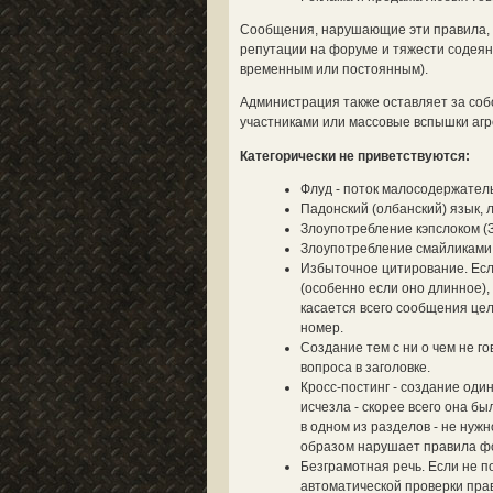
Сообщения, нарушающие эти правила, у
репутации на форуме и тяжести содеян
временным или постоянным).
Администрация также оставляет за со
участниками или массовые вспышки агре
Категорически не приветствуются:
Флуд - поток малосодержател
Падонский (олбанский) язык, 
Злоупотребление кэпслоком (
Злоупотребление смайликами (
Избыточное цитирование. Если
(особенно если оно длинное),
касается всего сообщения цел
номер.
Создание тем с ни о чем не г
вопроса в заголовке.
Кросс-постинг - создание оди
исчезла - скорее всего она б
в одном из разделов - не нуж
образом нарушает правила ф
Безграмотная речь. Если не п
автоматической проверки прав