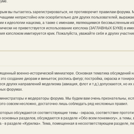
руме.
торым вы пытаетесь зарегистрироваться, не противоречит правилам форума. 
вучащими непристойно или оскорбительно для других пользователей, выража
ии к идеологии нацизма, а также с именами, являющимися бессмысленным и/
ически не приветствуется использование кэпслока (ЗАГЛАВНЫХ БУКВ) в име
ия кэпслоком имитируется крик. Пожалуйста, уважайте себя и других участни
священный военно-исторической миниатюре. Основная тематика обсуждений 
это создание диорам и виньеток; роспись фигур; постройка, окраска и тонир
еся других направлений моделизма (авиация, флот и т.д.) допускаются, но их
ных форумах.
министраторы и модераторы форума. Мы будем вам очень признательны, есл
 это совсем несложно, достаточно лишь соблюдать ряд несложных правил.
которых обсуждаются соответствующие темы - окраска, соответствие прототип
 основных разделов, обсуждаются в разделе «Обо всем понемногу», а темы, 
 - в разделе «Курилка». Тема, помещенная в несоответствующем разделе, 