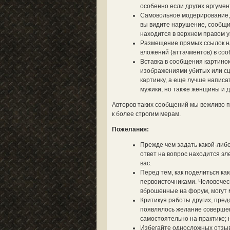
особенно если других аргумент
Самовольное модерирование, 
вы видите нарушение, сообщит
находится в верхнем правом у
Размещение прямых ссылок на 
вложений (аттачментов) в со
Вставка в сообщения картинок
изображениями убитых или сц
картинку, а еще лучше написа
мужики, но также женщины и д
Авторов таких сообщений мы вежливо п
к более строгим мерам.
Пожелания:
Прежде чем задать какой-либо
ответ на вопрос находится эле
вас.
Перед тем, как поделиться ка
первоисточниками. Человечес
вброшенные на форум, могут м
Критикуя работы других, пред
появлялось желание совершен
самостоятельно на практике; 
Избегайте односложных отзыво