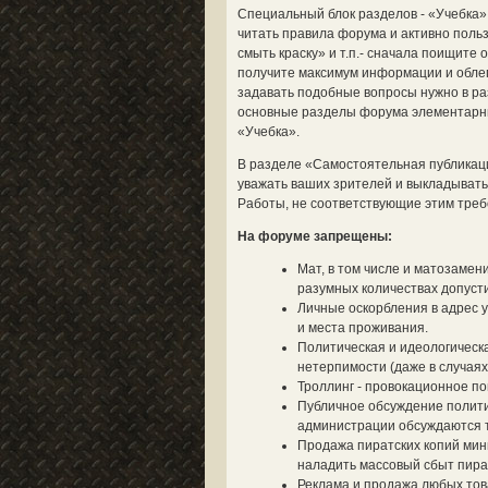
Специальный блок разделов - «Учебка»
читать правила форума и активно польз
смыть краску» и т.п.- сначала поищите
получите максимум информации и облегч
задавать подобные вопросы нужно в ра
основные разделы форума элементарным
«Учебка».
В разделе «Самостоятельная публикац
уважать ваших зрителей и выкладывать 
Работы, не соответствующие этим треб
На форуме запрещены:
Мат, в том числе и матозамен
разумных количествах допусти
Личные оскорбления в адрес у
и места проживания.
Политическая и идеологическа
нетерпимости (даже в случаях
Троллинг - провокационное п
Публичное обсуждение полити
администрации обсуждаются то
Продажа пиратских копий мин
наладить массовый сбыт пират
Реклама и продажа любых тов