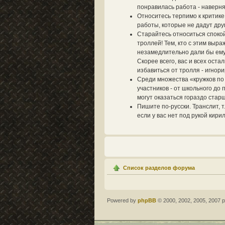
понравилась работа - наверня
Относитесь терпимо к критик
работы, которые не дадут дру
Старайтесь относиться спокой
троллей! Тем, кто с этим выра
незамедлительно дали бы ему 
Скорее всего, вас и всех ост
избавиться от тролля - игнори
Среди множества «кружков по
участников - от школьного до
могут оказаться гораздо стар
Пишите по-русски. Транслит, т
если у вас нет под рукой кири
Список разделов форума
Powered by
phpBB
© 2000, 2002, 2005, 2007 