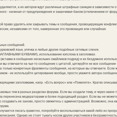
даляются, а их авторов ждут различные штрафные санкции в зависимости о
ного - начиная от предупреждения и заканчивая баном (отключением от фор
бой право удалять или закрывать темы и сообщения, провоцирующие конфли
ссии, независимо от того, намеренная это провокация или случайная.
ьных сообщений.
лурковский язык, упячка и любые другие подобные сетевые сленги.
ЗАГЛАВНЫМИ БУКВАМИ), использование кэпслока в заголовках.
вставка в сообщение нескольких смайликов подряд) и их бездумное использ
 вы отвечаете на чье-то сообщение с цитатой, цитируйте не все сообщение
 а только конкретные фрагменты сообщения, на которые вы отвечаете. Если 
иком - не используйте цитирование вообще, просто укажите автора сообщени
оворящими заголовками, напр. «Есть вопрос» или «Помогите». Кратко описыва
наковых тем в разных разделах форума. Если вы создали тему, и через какое-
ыла перенесена модераторами в более подходящий раздел. Если вы не можете
но создавать ее заново, просто свяжитесь с администрацией. Возможно, она к
орума.
олучается писать грамотно, попробуйте воспользоваться какой-либо из прогр
описания. Однако не стоит тыкать носом других участников в безграмотность 