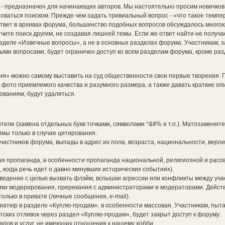
 - предназначен для начинающих авторов. Мы настоятельно просим новичко
оваться поиском. Прежде чем задать тривиальный вопрос - «что такое темпе
 ответ в архивах форума, большинство подобных вопросов обсуждалось многок
ите поиск другим, не создавая лишней темы. Если же ответ найти не получае
зделе «Извечные вопросы», а не в основных разделах форума. Участникам,
и вопросами, будет ограничен доступ ко всем разделам форума, кроме раз
ия» можно самому выставить на суд общественности свои первые творения. 
фото приемлемого качества и разумного размера, а также давать краткие оп
ованиям, будут удаляться.
ители (замена отдельных букв точками, символами *&#% и т.п.). Матозамените
мы только в случае цитирования.
частников форума, выпады в адрес их пола, возраста, национальности, веро
я пропаганда, в особенности пропаганда национальной, религиозной и расо
, когда речь идет о давно минувших исторических событиях).
оведение с целью вызвать флэйм, вспышки агрессии или конфликты между уча
ки модерирования, пререкания с администраторами и модераторами. Дейст
лько в привате (личные сообщения, e-mail).
иатюр в разделе «Куплю-продам», в особенности массовая. Участникам, пы
ских отливок через раздел «Куплю-продам», будет закрыт доступ к форуму.
аров и услуг, не имеющих отношения к нашему хобби.