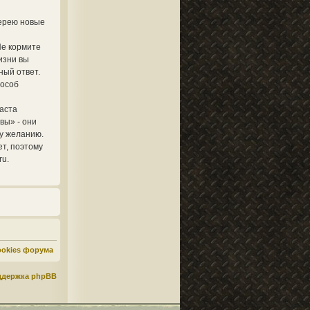
лерею новые
Не кормите
изни вы
ный ответ.
пособ
аста
вы» - они
му желанию.
ет, поэтому
ru.
ookies форума
ддержка phpBB