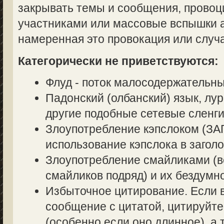
закрывать темы и сообщения, прово
участниками или массовые вспышки аг
намеренная это провокация или случ
Категорически не приветствуются:
Флуд - поток малосодержательн
Падонский (олбанский) язык, лур
другие подобные сетевые сленги
Злоупотребление кэпслоком (
использование кэпслока в заголо
Злоупотребление смайликами (в
смайликов подряд) и их бездумн
Избыточное цитирование. Если в
сообщение с цитатой, цитируйте
(особенно если оно длинное), а