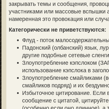
закрывать темы и сообщения, прово
участниками или массовые вспышки аг
намеренная это провокация или случ
Категорически не приветствуются:
Флуд - поток малосодержательн
Падонский (олбанский) язык, лур
другие подобные сетевые сленги
Злоупотребление кэпслоком (
использование кэпслока в заголо
Злоупотребление смайликами (в
смайликов подряд) и их бездумн
Избыточное цитирование. Если в
сообщение с цитатой, цитируйте
(особенно если оно длинное), а