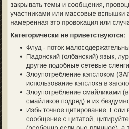
закрывать темы и сообщения, прово
участниками или массовые вспышки аг
намеренная это провокация или случ
Категорически не приветствуются:
Флуд - поток малосодержательн
Падонский (олбанский) язык, лур
другие подобные сетевые сленги
Злоупотребление кэпслоком (
использование кэпслока в заголо
Злоупотребление смайликами (в
смайликов подряд) и их бездумн
Избыточное цитирование. Если в
сообщение с цитатой, цитируйте
(особенно если оно длинное), а