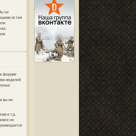
Мы не
ющими (в том
или
нах,
ков.
на форуме
овка моделей
 лучше
и вы не
ам и т.д.
вовсе не
перемещается