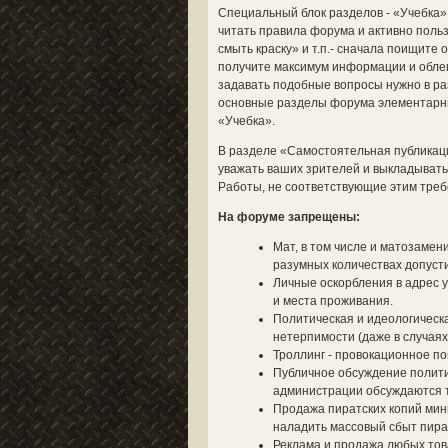
Специальный блок разделов - «Учебка»
читать правила форума и активно польз
смыть краску» и т.п.- сначала поищите
получите максимум информации и облегч
задавать подобные вопросы нужно в ра
основные разделы форума элементарным
«Учебка».
В разделе «Самостоятельная публикац
уважать ваших зрителей и выкладывать 
Работы, не соответствующие этим треб
На форуме запрещены:
Мат, в том числе и матозамен
разумных количествах допусти
Личные оскорбления в адрес у
и места проживания.
Политическая и идеологическа
нетерпимости (даже в случаях
Троллинг - провокационное п
Публичное обсуждение полити
администрации обсуждаются то
Продажа пиратских копий мин
наладить массовый сбыт пират
Реклама и продажа любых тов