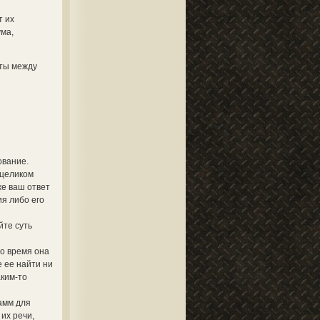
т их
ума,
кты между
ование.
 целиком
же ваш ответ
я либо его
йте суть
то время она
 ее найти ни
аким-то
амм для
их речи,