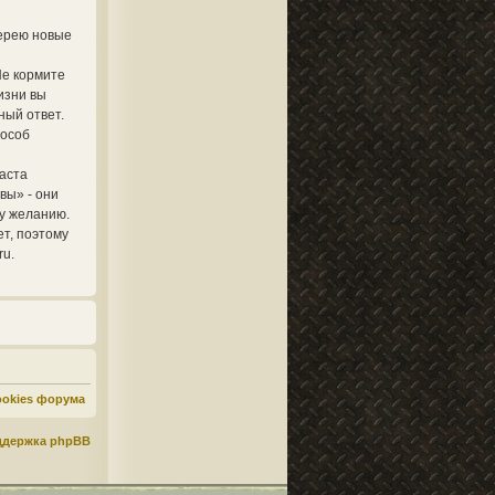
лерею новые
Не кормите
изни вы
ный ответ.
пособ
аста
вы» - они
му желанию.
ет, поэтому
ru.
ookies форума
ддержка phpBB