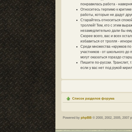
понравилась работа - наверня
Относитесь терпимо к критик
работы, которые не дадут дру
Старайтесь относиться спокой
троллей! Тем, кто с этим выра
незамедлительно дали бы ему 
Скорее всего, вас и всех ост
избавиться от тролля - игнори
Среди множества «кружков по
участников - от школьного до
могут оказаться гораздо стар
Пишите по-русски. Транслит, т
если у вас нет под рукой кири
Список разделов форума
Powered by
phpBB
© 2000, 2002, 2005, 2007 