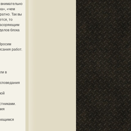
в внимательно
ра», «чем
ратно. Так вы
тся, то
 засоряющим
делов блока
Просим
исания работ.
ли в
исповедания
вой
стниками.
вия
тающимся