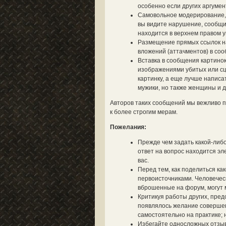
особенно если других аргумент
Самовольное модерирование, 
вы видите нарушение, сообщит
находится в верхнем правом у
Размещение прямых ссылок на 
вложений (аттачментов) в со
Вставка в сообщения картинок
изображениями убитых или сц
картинку, а еще лучше написа
мужики, но также женщины и д
Авторов таких сообщений мы вежливо п
к более строгим мерам.
Пожелания:
Прежде чем задать какой-либо
ответ на вопрос находится эле
вас.
Перед тем, как поделиться ка
первоисточниками. Человечес
вброшенные на форум, могут м
Критикуя работы других, пред
появлялось желание совершен
самостоятельно на практике; 
Избегайте односложных отзыво