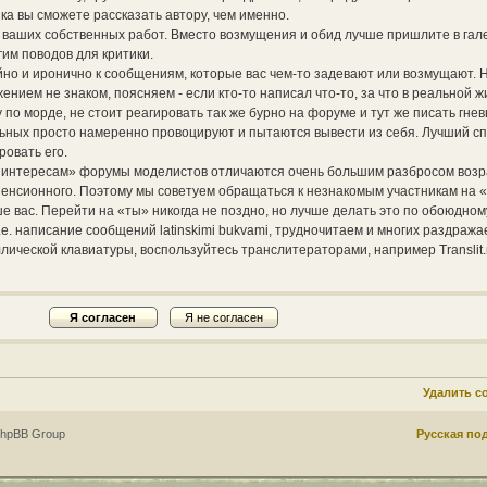
ка вы сможете рассказать автору, чем именно.
е ваших собственных работ. Вместо возмущения и обид лучше пришлите в га
гим поводов для критики.
но и иронично к сообщениям, которые вас чем-то задевают или возмущают. 
жением не знаком, поясняем - если кто-то написал что-то, за что в реальной ж
по морде, не стоит реагировать так же бурно на форуме и тут же писать гнев
альных просто намеренно провоцируют и пытаются вывести из себя. Лучший с
ровать его.
 интересам» форумы моделистов отличаются очень большим разбросом возр
 пенсионного. Поэтому мы советуем обращаться к незнакомым участникам на «
ше вас. Перейти на «ты» никогда не поздно, но лучше делать это по обоюдно
.е. написание сообщений latinskimi bukvami, трудночитаем и многих раздража
ллической клавиатуры, воспользуйтесь транслитераторами, например Translit.
Удалить c
phpBB Group
Русская по