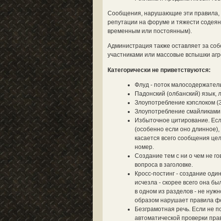
Сообщения, нарушающие эти правила, у
репутации на форуме и тяжести содеян
временным или постоянным).
Администрация также оставляет за со
участниками или массовые вспышки агре
Категорически не приветствуются:
Флуд - поток малосодержател
Падонский (олбанский) язык, 
Злоупотребление кэпслоком (
Злоупотребление смайликами (
Избыточное цитирование. Если
(особенно если оно длинное),
касается всего сообщения цел
номер.
Создание тем с ни о чем не г
вопроса в заголовке.
Кросс-постинг - создание оди
исчезла - скорее всего она б
в одном из разделов - не нуж
образом нарушает правила ф
Безграмотная речь. Если не п
автоматической проверки прав