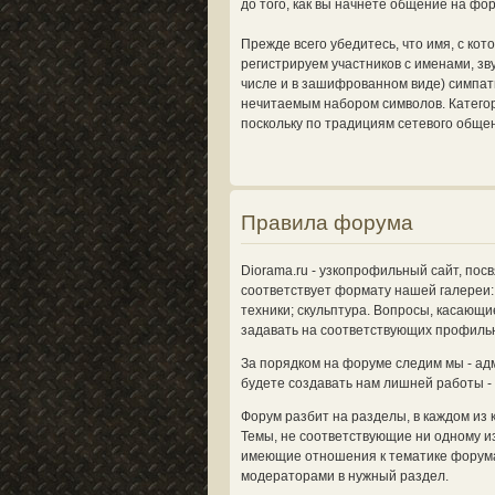
до того, как вы начнете общение на фо
Прежде всего убедитесь, что имя, с ко
регистрируем участников с именами, з
числе и в зашифрованном виде) симпат
нечитаемым набором символов. Категор
поскольку по традициям сетевого общен
Правила форума
Diorama.ru - узкопрофильный сайт, по
соответствует формату нашей галереи: 
техники; скульптура. Вопросы, касающи
задавать на соответствующих профиль
За порядком на форуме следим мы - ад
будете создавать нам лишней работы -
Форум разбит на разделы, в каждом из 
Темы, не соответствующие ни одному из
имеющие отношения к тематике форума
модераторами в нужный раздел.