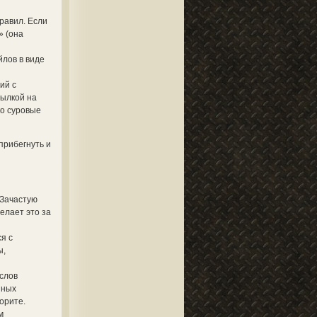
равил. Если
» (она
йлов в виде
ий с
сылкой на
ко суровые
прибегнуть и
 Зачастую
елает это за
я с
ы,
 слов
нных
орите.
м