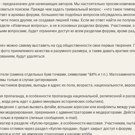
 - предназначен для начинающих авторов. Мы настоятельно просим новичко
оваться поиском. Прежде чем задать тривиальный вопрос - «что такое темпе
 ответ в архивах форума, большинство подобных вопросов обсуждалось многок
ите поиск другим, не создавая лишней темы. Если же ответ найти не получае
зделе «Извечные вопросы», а не в основных разделах форума. Участникам,
и вопросами, будет ограничен доступ ко всем разделам форума, кроме раз
ия» можно самому выставить на суд общественности свои первые творения. 
фото приемлемого качества и разумного размера, а также давать краткие оп
ованиям, будут удаляться.
ители (замена отдельных букв точками, символами *&#% и т.п.). Матозамените
мы только в случае цитирования.
частников форума, выпады в адрес их пола, возраста, национальности, веро
я пропаганда, в особенности пропаганда национальной, религиозной и расо
, когда речь идет о давно минувших исторических событиях).
оведение с целью вызвать флэйм, вспышки агрессии или конфликты между уча
ки модерирования, пререкания с администраторами и модераторами. Дейст
лько в привате (личные сообщения, e-mail).
иатюр в разделе «Куплю-продам», в особенности массовая. Участникам, пы
ских отливок через раздел «Куплю-продам», будет закрыт доступ к форуму.
аров и услуг, не имеющих отношения к нашему хобби.