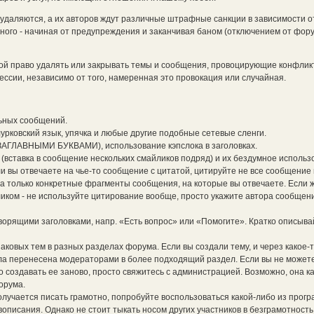
даляются, а их авторов ждут различные штрафные санкции в зависимости о
ного - начиная от предупреждения и заканчивая баном (отключением от фор
бой право удалять или закрывать темы и сообщения, провоцирующие конфли
ссии, независимо от того, намеренная это провокация или случайная.
ьных сообщений.
лурковский язык, упячка и любые другие подобные сетевые сленги.
ЗАГЛАВНЫМИ БУКВАМИ), использование кэпслока в заголовках.
вставка в сообщение нескольких смайликов подряд) и их бездумное использ
 вы отвечаете на чье-то сообщение с цитатой, цитируйте не все сообщение
 а только конкретные фрагменты сообщения, на которые вы отвечаете. Если 
иком - не используйте цитирование вообще, просто укажите автора сообщени
оворящими заголовками, напр. «Есть вопрос» или «Помогите». Кратко описыва
наковых тем в разных разделах форума. Если вы создали тему, и через какое-
ыла перенесена модераторами в более подходящий раздел. Если вы не можете
но создавать ее заново, просто свяжитесь с администрацией. Возможно, она к
орума.
олучается писать грамотно, попробуйте воспользоваться какой-либо из прогр
описания. Однако не стоит тыкать носом других участников в безграмотность 