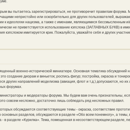
руме.
торым вы пытаетесь зарегистрироваться, не противоречит правилам форума. 
вучащими непристойно или оскорбительно для других пользователей, выража
ии к идеологии нацизма, а также с именами, являющимися бессмысленным и/
ически не приветствуется использование кэпслока (ЗАГЛАВНЫХ БУКВ) в име
ия кэпслоком имитируется крик. Пожалуйста, уважайте себя и других участни
священный военно-исторической миниатюре. Основная тематика обсуждений 
это создание диорам и виньеток; роспись фигур; постройка, окраска и тонир
еся других направлений моделизма (авиация, флот и т.д.) допускаются, но их
ных форумах.
министраторы и модераторы форума. Мы будем вам очень признательны, есл
 это совсем несложно, достаточно лишь соблюдать ряд несложных правил.
которых обсуждаются соответствующие темы - окраска, соответствие прототип
 основных разделов, обсуждаются в разделе «Обо всем понемногу», а темы, 
 - в разделе «Курилка». Тема, помещенная в несоответствующем разделе, 