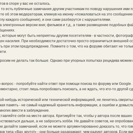
ов в споре у вас не осталось.
то есть публичные замечания другим участникам по поводу нарушения ими п
е об этом модераторам, кликнув на иконку «пожаловаться на это сообщение
глу каждого сообщения), и они сами разберутся с нарушителями.
электронные версии книг, фильмов и т.д., а также размещение подобных фа
общениях.
, которые могут быть неприятны другим посетителям - в частности, фотограф
ен насилия. При необходимости достаточно просто ограничиться внешней с
ть при этом предупреждение. Помните о том, что на форуме обитают не толь
ети.
росим не делать так больше. Однако при упорных попытках рецидива можем 
 вопрос - попробуйте найти ответ при помощи поиска по форуму или Google.
ментарно, стоит лишь попробовать поискать, а не ждать, что кто-то другой сд
кой-нибудь исторической или технической информацией, не ленитесь сверитьс
кая память - не самый надежный хранитель информации, а ошибки и домысл
ногих ввести в заблуждение.
ставляйте себя на месте автора. Критикуйте так, чтобы у автора после ваших
ствоваться дальше, а не забросить хобби. Не давайте советов, не опробова
не делайте замечаний, если не можете аргументированно доказать то, что гов
в типа «Вау, круто!» - они больше раздражают, чем радуют авторов. Если ва