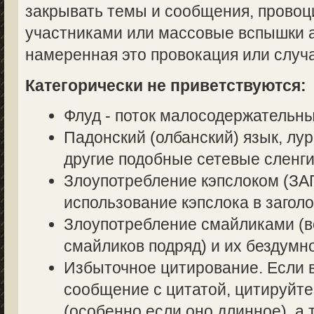
закрывать темы и сообщения, прово
участниками или массовые вспышки аг
намеренная это провокация или случ
Категорически не приветствуются:
Флуд - поток малосодержательн
Падонский (олбанский) язык, лур
другие подобные сетевые сленги
Злоупотребление кэпслоком (
использование кэпслока в заголо
Злоупотребление смайликами (в
смайликов подряд) и их бездумн
Избыточное цитирование. Если в
сообщение с цитатой, цитируйте
(особенно если оно длинное), а