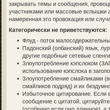
закрывать темы и сообщения, прово
участниками или массовые вспышки аг
намеренная это провокация или случ
Категорически не приветствуются:
Флуд - поток малосодержательн
Падонский (олбанский) язык, лур
другие подобные сетевые сленги
Злоупотребление кэпслоком (
использование кэпслока в заголо
Злоупотребление смайликами (в
смайликов подряд) и их бездумн
Избыточное цитирование. Если в
сообщение с цитатой, цитируйте
(особенно если оно длинное), а