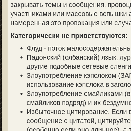
закрывать темы и сообщения, прово
участниками или массовые вспышки аг
намеренная это провокация или случ
Категорически не приветствуются:
Флуд - поток малосодержательн
Падонский (олбанский) язык, лур
другие подобные сетевые сленги
Злоупотребление кэпслоком (
использование кэпслока в заголо
Злоупотребление смайликами (в
смайликов подряд) и их бездумн
Избыточное цитирование. Если в
сообщение с цитатой, цитируйте
(особенно если оно длинное), а