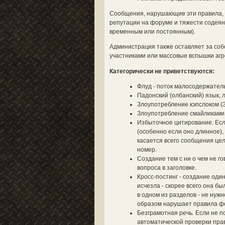
Сообщения, нарушающие эти правила, у
репутации на форуме и тяжести содеян
временным или постоянным).
Администрация также оставляет за со
участниками или массовые вспышки агре
Категорически не приветствуются:
Флуд - поток малосодержател
Падонский (олбанский) язык, 
Злоупотребление кэпслоком (
Злоупотребление смайликами (
Избыточное цитирование. Если
(особенно если оно длинное),
касается всего сообщения цел
номер.
Создание тем с ни о чем не г
вопроса в заголовке.
Кросс-постинг - создание оди
исчезла - скорее всего она б
в одном из разделов - не нуж
образом нарушает правила ф
Безграмотная речь. Если не п
автоматической проверки прав