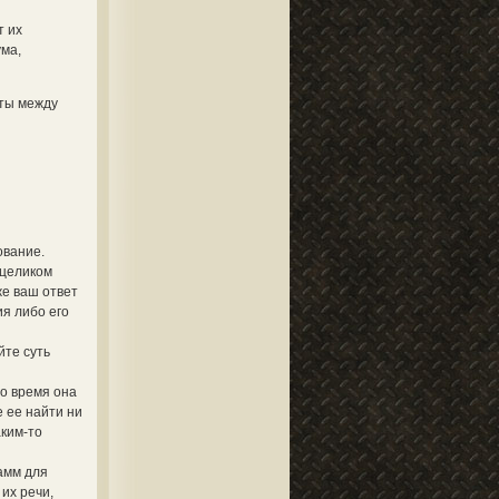
т их
ума,
кты между
ование.
 целиком
же ваш ответ
я либо его
йте суть
то время она
 ее найти ни
аким-то
амм для
их речи,