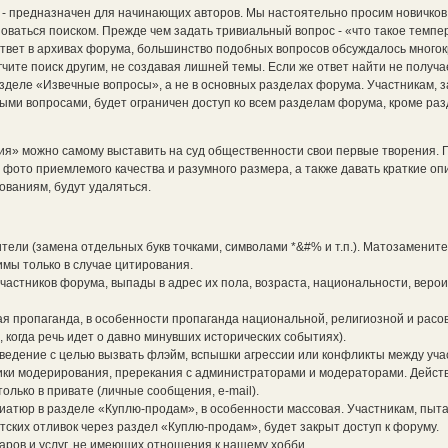
 - предназначен для начинающих авторов. Мы настоятельно просим новичко
оваться поиском. Прежде чем задать тривиальный вопрос - «что такое темпе
 ответ в архивах форума, большинство подобных вопросов обсуждалось многок
ите поиск другим, не создавая лишней темы. Если же ответ найти не получае
зделе «Извечные вопросы», а не в основных разделах форума. Участникам,
и вопросами, будет ограничен доступ ко всем разделам форума, кроме раз
ия» можно самому выставить на суд общественности свои первые творения. 
фото приемлемого качества и разумного размера, а также давать краткие оп
ованиям, будут удаляться.
ители (замена отдельных букв точками, символами *&#% и т.п.). Матозамените
мы только в случае цитирования.
частников форума, выпады в адрес их пола, возраста, национальности, веро
я пропаганда, в особенности пропаганда национальной, религиозной и расо
, когда речь идет о давно минувших исторических событиях).
оведение с целью вызвать флэйм, вспышки агрессии или конфликты между уча
ки модерирования, пререкания с администраторами и модераторами. Дейст
лько в привате (личные сообщения, e-mail).
иатюр в разделе «Куплю-продам», в особенности массовая. Участникам, пы
ских отливок через раздел «Куплю-продам», будет закрыт доступ к форуму.
аров и услуг, не имеющих отношения к нашему хобби.