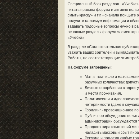
Специальный блок разделов - «Учебка»
читать правила форума и активно польз
смыть краску» и т.п.- сначала поищите
получите максимум информации и облегч
задавать подобные вопросы нужно в ра
основные разделы форума элементарным
«Учебка».
В разделе «Самостоятельная публикац
уважать ваших зрителей и выкладывать 
Работы, не соответствующие этим треб
На форуме запрещены:
Мат, в том числе и матозамен
разумных количествах допусти
Личные оскорбления в адрес у
и места проживания.
Политическая и идеологическа
нетерпимости (даже в случаях
Троллинг - провокационное п
Публичное обсуждение полити
администрации обсуждаются то
Продажа пиратских копий мин
наладить массовый сбыт пират
Реклама и продажа любых тов