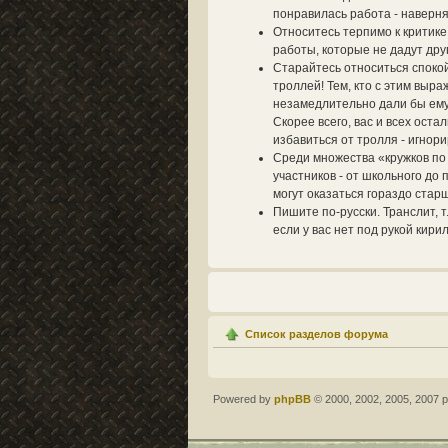
понравилась работа - наверня
Относитесь терпимо к критик
работы, которые не дадут дру
Старайтесь относиться спокой
троллей! Тем, кто с этим выра
незамедлительно дали бы ему 
Скорее всего, вас и всех ост
избавиться от тролля - игнори
Среди множества «кружков по
участников - от школьного до
могут оказаться гораздо стар
Пишите по-русски. Транслит, т
если у вас нет под рукой кири
Список разделов форума
Powered by
phpBB
© 2000, 2002, 2005, 2007 