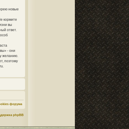
лерею новые
Не кормите
изни вы
ный ответ.
пособ
аста
вы» - они
му желанию.
ет, поэтому
ru.
ookies форума
ддержка phpBB