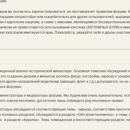
руме.
торым вы пытаетесь зарегистрироваться, не противоречит правилам форума. 
вучащими непристойно или оскорбительно для других пользователей, выража
ии к идеологии нацизма, а также с именами, являющимися бессмысленным и/
ически не приветствуется использование кэпслока (ЗАГЛАВНЫХ БУКВ) в име
ия кэпслоком имитируется крик. Пожалуйста, уважайте себя и других участни
священный военно-исторической миниатюре. Основная тематика обсуждений 
это создание диорам и виньеток; роспись фигур; постройка, окраска и тонир
еся других направлений моделизма (авиация, флот и т.д.) допускаются, но их
ных форумах.
министраторы и модераторы форума. Мы будем вам очень признательны, есл
 это совсем несложно, достаточно лишь соблюдать ряд несложных правил.
которых обсуждаются соответствующие темы - окраска, соответствие прототип
 основных разделов, обсуждаются в разделе «Обо всем понемногу», а темы, 
 - в разделе «Курилка». Тема, помещенная в несоответствующем разделе, 