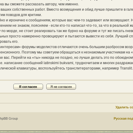
ка вы сможете рассказать автору, чем именно.
е ваших собственных работ. Вместо возмущения и обид лучше пришлите в га
гим поводов для критики.
но и иронично к сообщениям, которые вас чем-то задевают или возмущают. 
жением не знаком, поясняем - если кто-то написал что-то, за что в реальной ж
по морде, не стоит реагировать так же бурно на форуме и тут же писать гнев
альных просто намеренно провоцируют и пытаются вывести из себя. Лучший с
ровать его.
 интересам» форумы моделистов отличаются очень большим разбросом возр
 пенсионного. Поэтому мы советуем обращаться к незнакомым участникам на «
ше вас. Перейти на «ты» никогда не поздно, но лучше делать это по обоюдно
.е. написание сообщений latinskimi bukvami, трудночитаем и многих раздража
ллической клавиатуры, воспользуйтесь транслитераторами, например Translit.
Удалить c
phpBB Group
Русская по