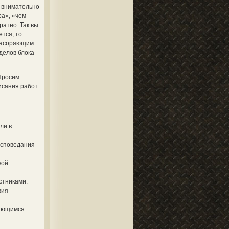
в внимательно
ра», «чем
ратно. Так вы
тся, то
 засоряющим
делов блока
Просим
исания работ.
ли в
исповедания
вой
стниками.
вия
тающимся