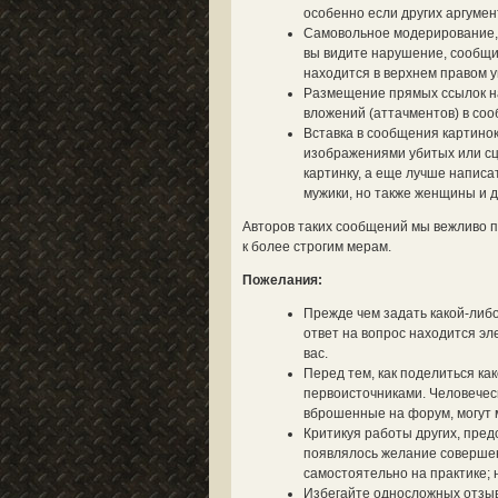
особенно если других аргумент
Самовольное модерирование, 
вы видите нарушение, сообщит
находится в верхнем правом у
Размещение прямых ссылок на 
вложений (аттачментов) в со
Вставка в сообщения картинок
изображениями убитых или сц
картинку, а еще лучше написа
мужики, но также женщины и д
Авторов таких сообщений мы вежливо п
к более строгим мерам.
Пожелания:
Прежде чем задать какой-либо
ответ на вопрос находится эле
вас.
Перед тем, как поделиться ка
первоисточниками. Человечес
вброшенные на форум, могут м
Критикуя работы других, пред
появлялось желание совершен
самостоятельно на практике; 
Избегайте односложных отзыво