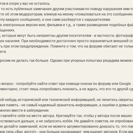
ов в споре у вас не осталось.
то есть публичные замечания другим участникам по поводу нарушения ими п
е об этом модераторам, кликнув на иконку «пожаловаться на это сообщение
глу каждого сообщения), и они сами разберутся с нарушителями.
электронные версии книг, фильмов и т.д., а также размещение подобных фа
общениях.
, которые могут быть неприятны другим посетителям - в частности, фотограф
ен насилия. При необходимости достаточно просто ограничиться внешней с
ть при этом предупреждение. Помните о том, что на форуме обитают не толь
ети.
росим не делать так больше. Однако при упорных попытках рецидива можем 
 вопрос - попробуйте найти ответ при помощи поиска по форуму или Google.
ментарно, стоит лишь попробовать поискать, а не ждать, что кто-то другой сд
кой-нибудь исторической или технической информацией, не ленитесь сверитьс
кая память - не самый надежный хранитель информации, а ошибки и домысл
ногих ввести в заблуждение.
ставляйте себя на месте автора. Критикуйте так, чтобы у автора после ваших
ствоваться дальше, а не забросить хобби. Не давайте советов, не опробова
не делайте замечаний, если не можете аргументированно доказать то, что гов
в типа «Вау, круто!» - они больше раздражают, чем радуют авторов. Если ва