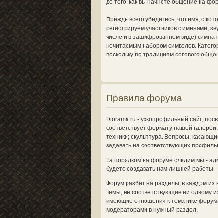
до того, как вы начнете общение на фо
Прежде всего убедитесь, что имя, с ко
регистрируем участников с именами, з
числе и в зашифрованном виде) симпат
нечитаемым набором символов. Категор
поскольку по традициям сетевого общен
Правила форума
Diorama.ru - узкопрофильный сайт, по
соответствует формату нашей галереи: 
техники; скульптура. Вопросы, касающи
задавать на соответствующих профиль
За порядком на форуме следим мы - ад
будете создавать нам лишней работы -
Форум разбит на разделы, в каждом из 
Темы, не соответствующие ни одному из
имеющие отношения к тематике форума
модераторами в нужный раздел.