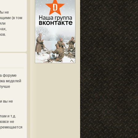
Мы не
ющими (в том
или
нах,
ков.
на форуме
овка моделей
 лучше
и вы не
ам и т.д.
вовсе не
перемещается