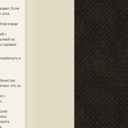
равил. Если
» (она
йлов в виде
ий с
сылкой на
ко суровые
прибегнуть и
 Зачастую
елает это за
я с
ы,
 слов
нных
орите.
м