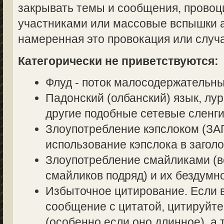
закрывать темы и сообщения, прово
участниками или массовые вспышки аг
намеренная это провокация или случ
Категорически не приветствуются:
Флуд - поток малосодержательн
Падонский (олбанский) язык, лур
другие подобные сетевые сленги
Злоупотребление кэпслоком (
использование кэпслока в заголо
Злоупотребление смайликами (в
смайликов подряд) и их бездумн
Избыточное цитирование. Если в
сообщение с цитатой, цитируйте
(особенно если оно длинное), а