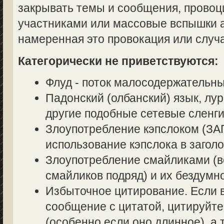
закрывать темы и сообщения, прово
участниками или массовые вспышки аг
намеренная это провокация или случ
Категорически не приветствуются:
Флуд - поток малосодержательн
Падонский (олбанский) язык, лур
другие подобные сетевые сленги
Злоупотребление кэпслоком (
использование кэпслока в заголо
Злоупотребление смайликами (в
смайликов подряд) и их бездумн
Избыточное цитирование. Если в
сообщение с цитатой, цитируйте
(особенно если оно длинное), а