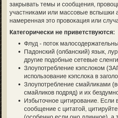
закрывать темы и сообщения, прово
участниками или массовые вспышки аг
намеренная это провокация или случ
Категорически не приветствуются:
Флуд - поток малосодержательн
Падонский (олбанский) язык, лур
другие подобные сетевые сленги
Злоупотребление кэпслоком (
использование кэпслока в заголо
Злоупотребление смайликами (в
смайликов подряд) и их бездумн
Избыточное цитирование. Если в
сообщение с цитатой, цитируйте
(особенно если оно длинное), а