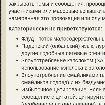
закрывать темы и сообщения, прово
участниками или массовые вспышки аг
намеренная это провокация или случ
Категорически не приветствуются:
Флуд - поток малосодержательн
Падонский (олбанский) язык, лур
другие подобные сетевые сленги
Злоупотребление кэпслоком (
использование кэпслока в заголо
Злоупотребление смайликами (в
смайликов подряд) и их бездумн
Избыточное цитирование. Если в
сообщение с цитатой, цитируйте
(особенно если оно длинное), а