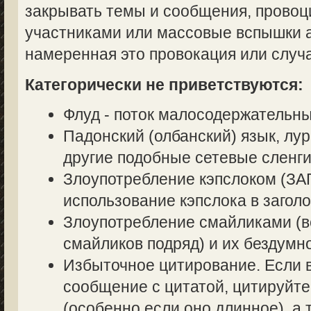
закрывать темы и сообщения, прово
участниками или массовые вспышки аг
намеренная это провокация или случ
Категорически не приветствуются:
Флуд - поток малосодержательн
Падонский (олбанский) язык, лур
другие подобные сетевые сленги
Злоупотребление кэпслоком (
использование кэпслока в заголо
Злоупотребление смайликами (в
смайликов подряд) и их бездумн
Избыточное цитирование. Если в
сообщение с цитатой, цитируйте
(особенно если оно длинное), а