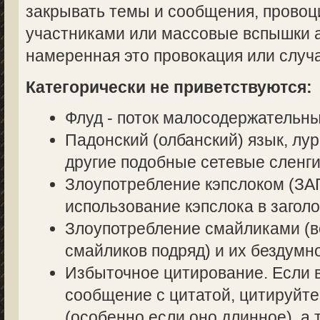
закрывать темы и сообщения, прово
участниками или массовые вспышки аг
намеренная это провокация или случ
Категорически не приветствуются:
Флуд - поток малосодержательн
Падонский (олбанский) язык, лур
другие подобные сетевые сленги
Злоупотребление кэпслоком (
использование кэпслока в заголо
Злоупотребление смайликами (в
смайликов подряд) и их бездумн
Избыточное цитирование. Если в
сообщение с цитатой, цитируйте
(особенно если оно длинное), а