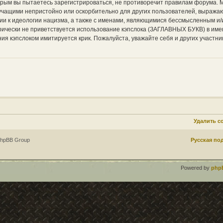
торым вы пытаетесь зарегистрироваться, не противоречит правилам форума. 
вучащими непристойно или оскорбительно для других пользователей, выража
ии к идеологии нацизма, а также с именами, являющимися бессмысленным и/
ически не приветствуется использование кэпслока (ЗАГЛАВНЫХ БУКВ) в име
ия кэпслоком имитируется крик. Пожалуйста, уважайте себя и других участни
Удалить c
phpBB Group
Русская по
Powered by
php