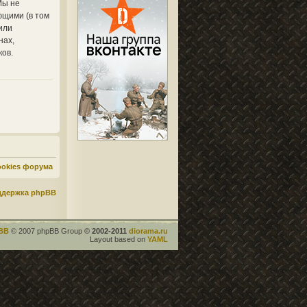
Мы не
ющими (в том
или
нах,
ков.
ookies форума
ддержка phpBB
BB
© 2007 phpBB Group
© 2002-2011
diorama.ru
Layout based on
YAML