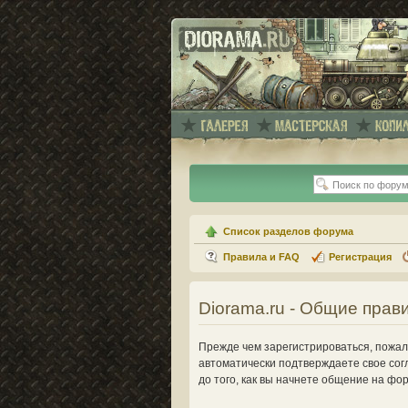
Список разделов форума
Правила и FAQ
Регистрация
Diorama.ru - Общие прав
Прежде чем зарегистрироваться, пожалу
автоматически подтверждаете свое сог
до того, как вы начнете общение на фо