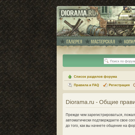
Список разделов форума
Правила и FAQ
Регистрация
Diorama.ru - Общие прав
Прежде чем зарегистрироваться, пожалу
автоматически подтверждаете свое сог
до того, как вы начнете общение на фо