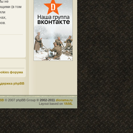
Мы не
ющими (в том
или
нах,
ков.
ookies форума
ддержка phpBB
BB
© 2007 phpBB Group
© 2002-2011
diorama.ru
Layout based on
YAML