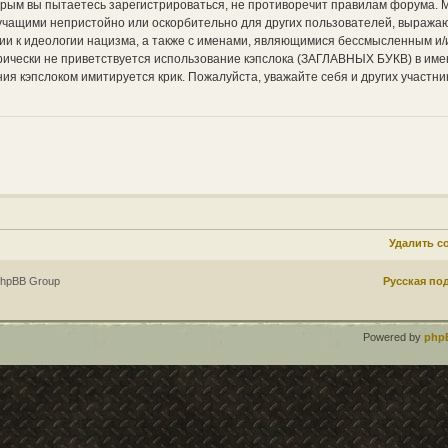
торым вы пытаетесь зарегистрироваться, не противоречит правилам форума. 
вучащими непристойно или оскорбительно для других пользователей, выража
ии к идеологии нацизма, а также с именами, являющимися бессмысленным и/
ически не приветствуется использование кэпслока (ЗАГЛАВНЫХ БУКВ) в име
ия кэпслоком имитируется крик. Пожалуйста, уважайте себя и других участни
Удалить c
phpBB Group
Русская по
Powered by
php