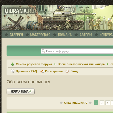
Список разделов форума
Военно-историческая миниатюра
О
Правила и FAQ
Регистрация
Вход
Обо всем понемногу
Новая тема
Страница
1
из
70
1
2
3