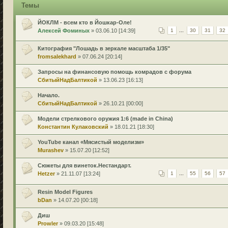
Темы
ЙОКЛМ - всем кто в Йошкар-Оле!
Алексей Фоминых
» 03.06.10 [14:39]
1
...
30
31
32
Китография "Лошадь в зеркале масштаба 1/35"
fromsalekhard
» 07.06.24 [20:14]
Запросы на финансовую помощь комрадов с форума
СбитыйНадБалтикой
» 13.06.23 [16:13]
Начало.
СбитыйНадБалтикой
» 26.10.21 [00:00]
Модели стрелкового оружия 1:6 (made in China)
Константин Кулаковский
» 18.01.21 [18:30]
YouTube канал «Мясистый моделизм»
Murashev
» 15.07.20 [12:52]
Сюжеты для винеток.Нестандарт.
Hetzer
» 21.11.07 [13:24]
1
...
55
56
57
Resin Model Figures
bDan
» 14.07.20 [00:18]
Диш
Prowler
» 09.03.20 [15:48]