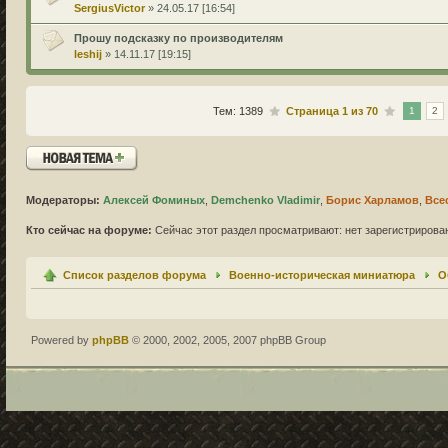
SergiusVictor
» 24.05.17 [16:54]
Прошу подсказку по производителям
leshij
» 14.11.17 [19:15]
Тем: 1389
Страница
1
из
70
1
2
Новая тема
Модераторы:
Алексей Фоминых
,
Demchenko Vladimir
,
Борис Харламов
,
Все
Кто сейчас на форуме:
Сейчас этот раздел просматривают: нет зарегистрирован
Список разделов форума
Военно-историческая миниатюра
О
Powered by
phpBB
© 2000, 2002, 2005, 2007 phpBB Group