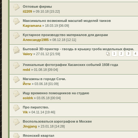
Оптовые фирмы
il2209
» 09.10.18 [15:22]
Максимально возможный масштаб моделей танков
Kagramana
» 18.03.19 [06:09]
Кустарное производство материалов для диорам
Александр1985
» 08.12.18 [12:11]
Бытовой 3D-принтер - гвоздь в крышку гроба модельных фирм.
Valery
» 27.01.12 [21:59]
1
2
3
4
Уникальные фотографии Хасанских событий 1938 года
redd
» 01.08.18 [09:04]
Магазины в городе Сочи.
Йети
» 03.06.18 [01:09]
Ищу временно помощников на студию
eoldrk
» 03.05.18 [00:04]
Про пиратство.
Vik
» 04.11.14 [19:46]
Воспользоваться аэрографом в Москве
Jingjang
» 23.01.18 [14:28]
Японский квартал