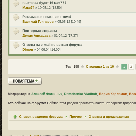
выставка будет 16 мая???
Макс74
» 10.05.12 [18:50]
Реклама в постах не по теме!
Василий Гончаров
» 05.05.12 [10:49]
Повторная отправка
Денис Ашхацава
» 01.04.12 [17:37]
Ответы на e-mail по веткам форума
Dimon
» 04.06.04 [14:00]
Тем: 188
Страница
1
из
10
1
2
Новая тема
Модераторы:
Алексей Фоминых
,
Demchenko Vladimir
,
Борис Харламов
,
Все
Кто сейчас на форуме:
Сейчас этот раздел просматривают: нет зарегистрирован
Список разделов форума
Прочее
Отзывы и предложения