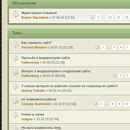
Объявления
Ждем ваших отзывов!
Борис Харламов
» 27.05.04 [12:42]
1
...
14
15
16
Темы
Как оживить сайт?
Уколов Михаил
» 14.07.15 [21:10]
1
...
5
6
7
Просьба к модераторам сайта
Kalkenberg
» 04.08.25 [11:09]
Вопрос к модераторам и создателям сайта
Kalkenberg
» 19.03.07 [09:25]
1
2
У новых авторов не рабочие ссылки на страницы их работ!
Andrey Tolkalin
» 04.02.24 [19:41]
не появляется работа
Сницер Анатолий
» 22.12.07 [13:32]
1
...
8
9
10
Глюки в личке
magyar
» 15.10.19 [17:40]
Не могу разместить тему.