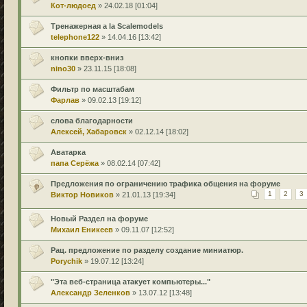
Кот-людоед
» 24.02.18 [01:04]
Тренажерная a la Scalemodels
telephone122
» 14.04.16 [13:42]
кнопки вверх-вниз
nino30
» 23.11.15 [18:08]
Фильтр по масштабам
Фарлав
» 09.02.13 [19:12]
слова благодарности
Алексей, Хабаровск
» 02.12.14 [18:02]
Аватарка
папа Серёжа
» 08.02.14 [07:42]
Предложения по ограничению трафика общения на форуме
Виктор Новиков
» 21.01.13 [19:34]
1
2
3
Новый Раздел на форуме
Михаил Еникеев
» 09.11.07 [12:52]
Рац. предложение по разделу создание миниатюр.
Porychik
» 19.07.12 [13:24]
"Эта веб-страница атакует компьютеры..."
Александр Зеленков
» 13.07.12 [13:48]