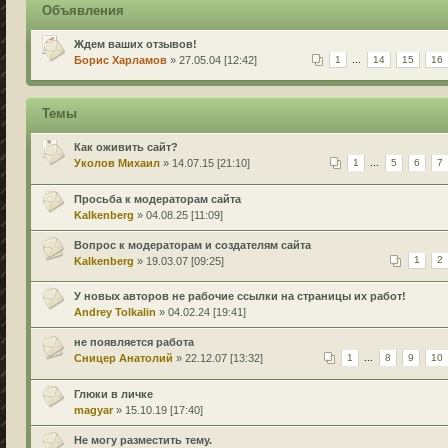
Объявления
Ждем ваших отзывов!
Борис Харламов
» 27.05.04 [12:42]
1
...
14
15
16
Темы
Как оживить сайт?
Уколов Михаил
» 14.07.15 [21:10]
1
...
5
6
7
Просьба к модераторам сайта
Kalkenberg
» 04.08.25 [11:09]
Вопрос к модераторам и создателям сайта
Kalkenberg
» 19.03.07 [09:25]
1
2
У новых авторов не рабочие ссылки на страницы их работ!
Andrey Tolkalin
» 04.02.24 [19:41]
не появляется работа
Сницер Анатолий
» 22.12.07 [13:32]
1
...
8
9
10
Глюки в личке
magyar
» 15.10.19 [17:40]
Не могу разместить тему.