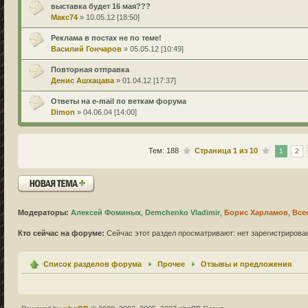
выставка будет 16 мая???
Макс74
» 10.05.12 [18:50]
Реклама в постах не по теме!
Василий Гончаров
» 05.05.12 [10:49]
Повторная отправка
Денис Ашхацава
» 01.04.12 [17:37]
Ответы на e-mail по веткам форума
Dimon
» 04.06.04 [14:00]
Тем: 188
Страница
1
из
10
1
2
Новая тема
Модераторы:
Алексей Фоминых
,
Demchenko Vladimir
,
Борис Харламов
,
Все
Кто сейчас на форуме:
Сейчас этот раздел просматривают: нет зарегистрирован
Список разделов форума
Прочее
Отзывы и предложения