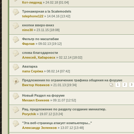
Кот-людоед
» 24.02.18 [01:04]
Тренажерная a la Scalemodels
telephone122
» 14.04.16 [13:42]
кнопки вверх-вниз
nino30
» 23.11.15 [18:08]
Фильтр по масштабам
Фарлав
» 09.02.13 [19:12]
слова благодарности
Алексей, Хабаровск
» 02.12.14 [18:02]
Аватарка
папа Серёжа
» 08.02.14 [07:42]
Предложения по ограничению трафика общения на форуме
Виктор Новиков
» 21.01.13 [19:34]
1
2
3
Новый Раздел на форуме
Михаил Еникеев
» 09.11.07 [12:52]
Рац. предложение по разделу создание миниатюр.
Porychik
» 19.07.12 [13:24]
"Эта веб-страница атакует компьютеры..."
Александр Зеленков
» 13.07.12 [13:48]