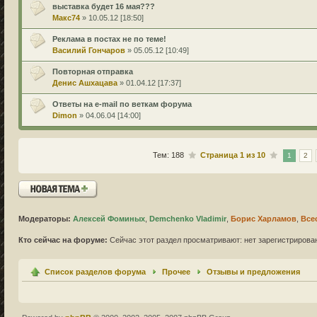
выставка будет 16 мая???
Макс74
» 10.05.12 [18:50]
Реклама в постах не по теме!
Василий Гончаров
» 05.05.12 [10:49]
Повторная отправка
Денис Ашхацава
» 01.04.12 [17:37]
Ответы на e-mail по веткам форума
Dimon
» 04.06.04 [14:00]
Тем: 188
Страница
1
из
10
1
2
Новая тема
Модераторы:
Алексей Фоминых
,
Demchenko Vladimir
,
Борис Харламов
,
Все
Кто сейчас на форуме:
Сейчас этот раздел просматривают: нет зарегистрирован
Список разделов форума
Прочее
Отзывы и предложения