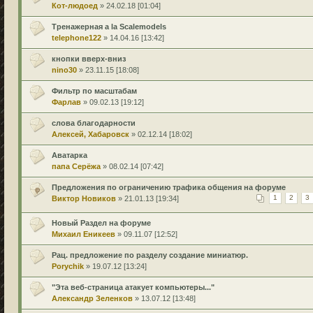
Кот-людоед
» 24.02.18 [01:04]
Тренажерная a la Scalemodels
telephone122
» 14.04.16 [13:42]
кнопки вверх-вниз
nino30
» 23.11.15 [18:08]
Фильтр по масштабам
Фарлав
» 09.02.13 [19:12]
слова благодарности
Алексей, Хабаровск
» 02.12.14 [18:02]
Аватарка
папа Серёжа
» 08.02.14 [07:42]
Предложения по ограничению трафика общения на форуме
Виктор Новиков
» 21.01.13 [19:34]
1
2
3
Новый Раздел на форуме
Михаил Еникеев
» 09.11.07 [12:52]
Рац. предложение по разделу создание миниатюр.
Porychik
» 19.07.12 [13:24]
"Эта веб-страница атакует компьютеры..."
Александр Зеленков
» 13.07.12 [13:48]