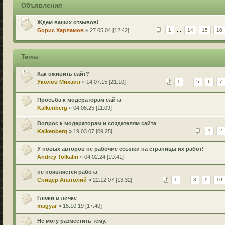
Объявления
Ждем ваших отзывов!
Борис Харламов
» 27.05.04 [12:42]
1
...
14
15
16
Темы
Как оживить сайт?
Уколов Михаил
» 14.07.15 [21:10]
1
...
5
6
7
Просьба к модераторам сайта
Kalkenberg
» 04.08.25 [11:09]
Вопрос к модераторам и создателям сайта
Kalkenberg
» 19.03.07 [09:25]
1
2
У новых авторов не рабочие ссылки на страницы их работ!
Andrey Tolkalin
» 04.02.24 [19:41]
не появляется работа
Сницер Анатолий
» 22.12.07 [13:32]
1
...
8
9
10
Глюки в личке
magyar
» 15.10.19 [17:40]
Не могу разместить тему.