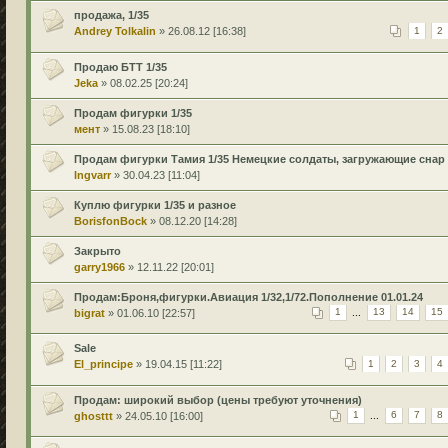
продажа, 1/35
Andrey Tolkalin
» 26.08.12 [16:38]
1
2
Продаю БТТ 1/35
Jeka
» 08.02.25 [20:24]
Продам фигурки 1/35
мент
» 15.08.23 [18:10]
Продам фигурки Тамия 1/35 Немецкие солдаты, загружающие снар
Ingvarr
» 30.04.23 [11:04]
Куплю фигурки 1/35 и разное
BorisfonBock
» 08.12.20 [14:28]
Закрыто
garry1966
» 12.11.22 [20:01]
Продам:Броня,фигурки.Авиация 1/32,1/72.Пополнение 01.01.24
bigrat
» 01.06.10 [22:57]
1
...
13
14
15
Sale
El_principe
» 19.04.15 [11:22]
1
2
3
4
Продам: широкий выбор (цены требуют уточнения)
ghosttt
» 24.05.10 [16:00]
1
...
6
7
8