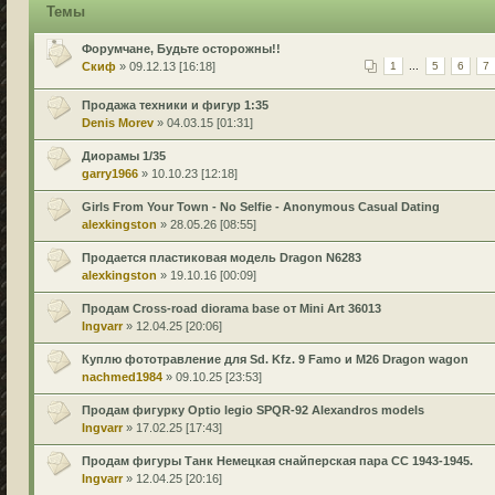
Темы
Форумчане, Будьте осторожны!!
Скиф
» 09.12.13 [16:18]
1
...
5
6
7
Продажа техники и фигур 1:35
Denis Morev
» 04.03.15 [01:31]
Диорамы 1/35
garry1966
» 10.10.23 [12:18]
Girls From Your Town - No Selfie - Anonymous Casual Dating
alexkingston
» 28.05.26 [08:55]
Продается пластиковая модель Dragon N6283
alexkingston
» 19.10.16 [00:09]
Продам Cross-road diorama base от Mini Art 36013
Ingvarr
» 12.04.25 [20:06]
Куплю фототравление для Sd. Kfz. 9 Famo и M26 Dragon wagon
nachmed1984
» 09.10.25 [23:53]
Продам фигурку Optio legio SPQR-92 Alexandros models
Ingvarr
» 17.02.25 [17:43]
Продам фигуры Танк Немецкая снайперская пара СС 1943-1945.
Ingvarr
» 12.04.25 [20:16]