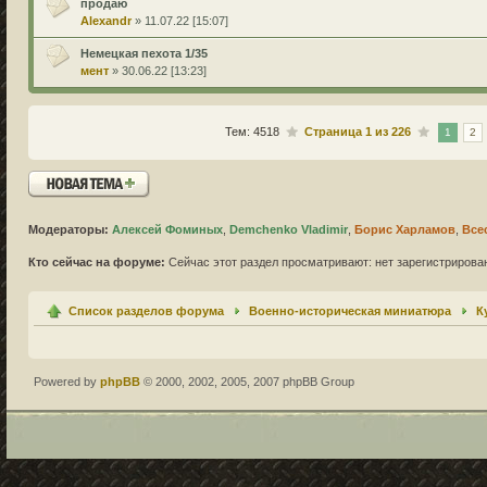
продаю
Alexandr
» 11.07.22 [15:07]
Немецкая пехота 1/35
мент
» 30.06.22 [13:23]
Тем: 4518
Страница
1
из
226
1
2
Новая тема
Модераторы:
Алексей Фоминых
,
Demchenko Vladimir
,
Борис Харламов
,
Все
Кто сейчас на форуме:
Сейчас этот раздел просматривают: нет зарегистрирован
Список разделов форума
Военно-историческая миниатюра
К
Powered by
phpBB
© 2000, 2002, 2005, 2007 phpBB Group