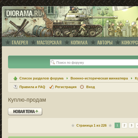
Список разделов форума
Военно-историческая миниатюра
К
Правила и FAQ
Регистрация
Вход
Куплю-продам
Новая тема
Страница
1
из
226
1
2
3